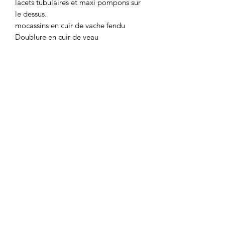
lacets tubulaires et maxi pompons sur
le dessus.
mocassins en cuir de vache fendu
Doublure en cuir de veau
Semelle en caoutchouc antidérapante
Étiquette Sebago sur le côté droit
Étiquette Weekend Max Mara sur le
côté gauche
Composition
Tige en cuir bovin ; doublure en cuir
bovin ; semelle en caoutchouc.
0467013133