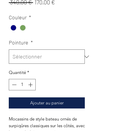
Prix
Prix
 340,00 € 
170,00 €
original
promotionnel
Couleur
*
Pointure
*
Quantité
*
Ajouter au panier
Mocassins de style bateau ornés de
surpiqûres classiques sur les côtés, avec