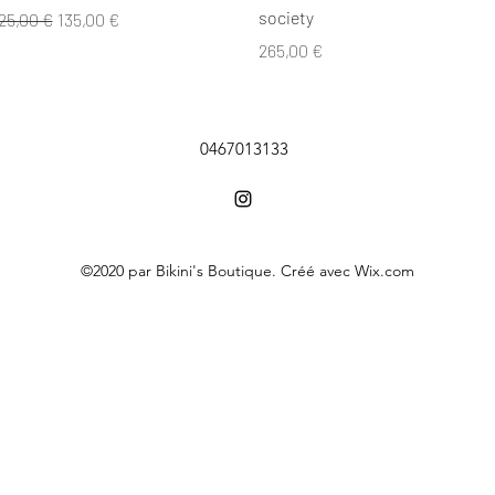
society
rix original
Prix promotionnel
25,00 €
135,00 €
Prix
265,00 €
0467013133
©2020 par Bikini's Boutique. Créé avec Wix.com