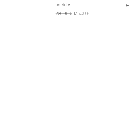
society
P
2
Prix original
Prix promotionnel
225,00 €
135,00 €