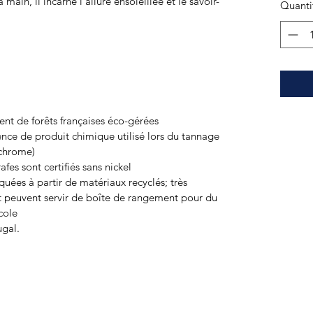
main, il incarne l’allure ensoleillée et le savoir-
Quanti
ent de forêts françaises éco-gérées
ence de produit chimique utilisé lors du tannage
 chrome)
fes sont certifiés sans nickel
quées à partir de matériaux recyclés; très
et peuvent servir de boîte de rangement pour du
cole
ugal.