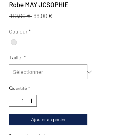
Robe MAY JCSOPHIE
Prix
Prix
 110,00 € 
88,00 €
original
promotionnel
Couleur
*
Taille
*
Quantité
*
Ajouter au panier