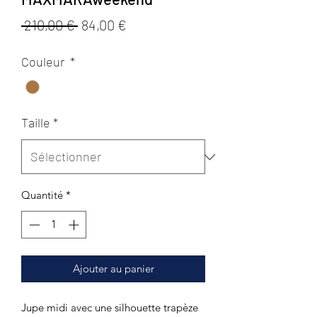
Prix
Prix
 210,00 € 
84,00 €
original
promotionnel
Couleur
*
Taille
*
Quantité
*
Ajouter au panier
Jupe midi avec une silhouette trapèze