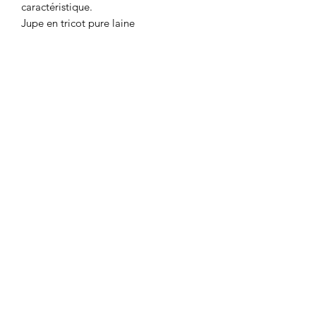
caractéristique.
Jupe en tricot pure laine
Évasé
Taille élastiquée
Finition avec bords côtelés
Composition
100% laine vierge
0467013133
©2020 par Bikini's Boutique. Créé avec Wix.com