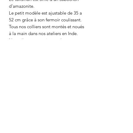
d’amazonite.
Le petit modèle est ajustable de 35 a
52 cm grâce à son fermoir coulissant.
Tous nos colliers sont montés et noués
à la main dans nos ateliers en Inde.
Nos pièces sont uniques, des
différences de taille ou de couleur
peuvent apparaître parfois.
Nos créations n’aiment ni les eaux
salées, ni les eaux chlorées
Amazonite
Pierre qui apporte tendresse , bonheur.
Ampathie
Joie de vivre , favorise la créativité et
la confiance en soi.
0467013133