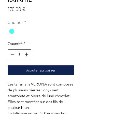
Prix
170,00 €
Couleur
*
Quantité
*
Ajouter au panier
Les talismans VERONA sont composés
de plusieurs pierres : onyx vert,
amazonite et pierre de lune chocolat.
Elles sont montées sur des fils de
couleur brun.
Le talisman est orné d’un cabochon