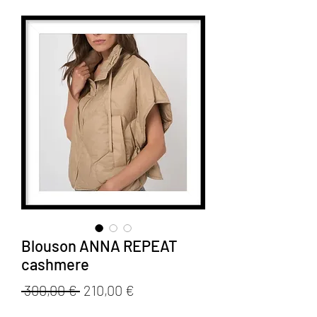
Blouson ANNA REPEAT
cashmere
Prix
Prix
 300,00 € 
210,00 €
original
promotionnel