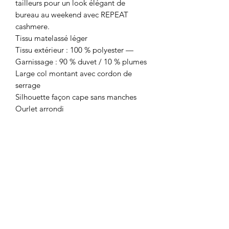
tailleurs pour un look élégant de
bureau au weekend avec REPEAT
cashmere.
Tissu matelassé léger
Tissu extérieur : 100 % polyester —
Garnissage : 90 % duvet / 10 % plumes
Large col montant avec cordon de
serrage
Silhouette façon cape sans manches
Ourlet arrondi
Fermeture à glissière sur le devant
Coupe décontractée
Coupe carrée
Poches latérales avec fermeture
boutonnée
Fentes latérales arrondies
Finition matelassée pour plus de
chaleur
Ne pas laver
100% Polyamide