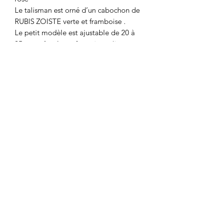
Le talisman est orné d’un cabochon de
RUBIS ZOISTE verte et framboise .
Le petit modèle est ajustable de 20 à
35 cm grâce à son fermoir coulissant.
Tous nos colliers sont montés et noués
à la main dans nos ateliers en Inde.
Nos pièces sont uniques, des
différences de taille ou de couleur
peuvent apparaître parfois.
Nos créations n’aiment ni les eaux
salées, ni les eaux chlorées
0467013133