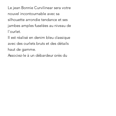
Le jean Bonnie Curvilinear sera votre
nouvel incontournable avec sa
silhouette arrondie tendance et ses
jambes amples fuselées au niveau de
l'ourlet.
Il est réalisé en denim bleu classique
avec des ourlets bruts et des détails
haut de gamme.
Associez-le à un débardeur près du
corps et des mules en pointe afin de
composer un look décontracté à porter
en journée comme en soirée.
Les jeans 7 For All Mankind sont
fabriqués à partir de tissus haut de
gamme.
Composition