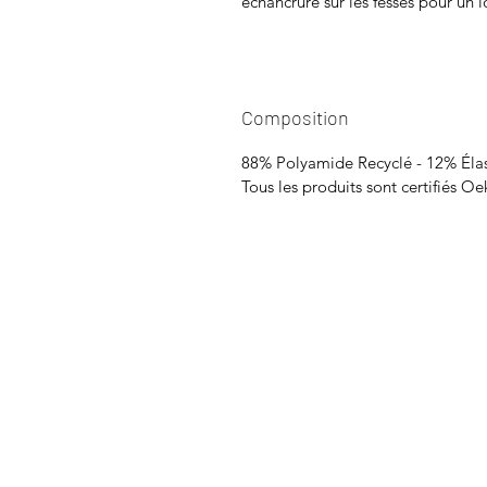
échancrure sur les fesses pour un 
Composition
88% Polyamide Recyclé - 12% Éla
Tous les produits sont certifiés Oe