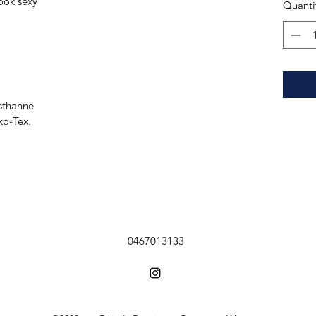
look sexy
Quanti
sthanne
ko-Tex.
0467013133