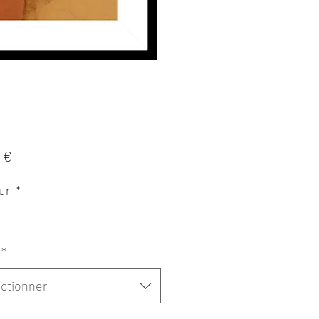
Prix
 €
ur
*
*
ctionner